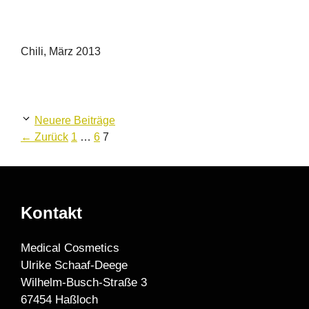
Chili, März 2013
Neuere Beiträge
Seite
Seite
Seite
←
Zurück
1
…
6
7
Kontakt
Medical Cosmetics
Ulrike Schaaf-Deege
Wilhelm-Busch-Straße 3
67454 Haßloch